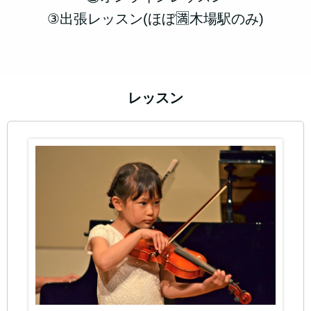
③出張レッスン(ほぼ🈵木場駅のみ)
レッスン