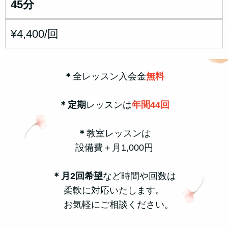
45分
¥4,400/回
＊
全レッスン入会金
無料
＊定期
レッスンは
年間44回
＊
教室レッスンは
設備費＋月1,000円
＊月2回希望
など時間や回数は
柔軟に対応いたします。
お気軽にご相談ください。